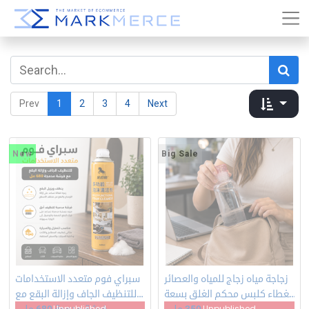
Prev
1
2
3
4
Next
New
Big Sale
زجاجة مياه زجاج للمياه والعصائر
سبراي فوم متعدد الاستخدامات
بغطاء كلبس محكم الغلق بسعة
للتنظيف الجاف وإزالة البقع مع
Unpublished
Unpublished
350 ملي
فرشة مدمجة 680 ملي