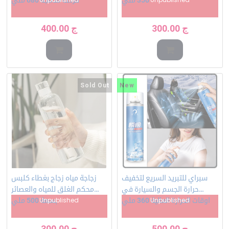
ج
300.00
ج
400.00
Sold Out
New
سبراي للتبريد السريع لتخفيف
زجاجة مياه زجاج بغطاء كلبس
حرارة الجسم والسيارة في
محكم الغلق للمياه والعصائر
Unpublished
Unpublished
اوقات الحرارة العالية 360 ملي
بسعة 500 ملي
ج
500.00
ج
300.00