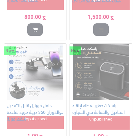
ج
1,500.00
ج
800.00
New
New
باسكت صغير بغطاء لإلقاء
حامل موبايل قابل للتعديل
المناديل والقمامة في السيارة
والدوران 350 درجة مزود بقاعدة
Unpublished
Unpublished
شفط قوية
ج
1.00