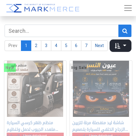
Prev
1
2
3
4
5
6
7
Next
New
Big Sale
شاشة ليد منفصلة مرنة لتزيين
منظم ظهر كرسي السيارة
الزجاج الخلفي للسيارة بتصميم
متعدد الجيوب لحمل وتنظيم
Unpublished
Unpublished
عيون النسر بمنفذ يو اس بي
مستلزمات السيارة