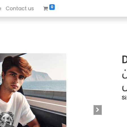
0
e
Contact us
D
ن
ل
Si