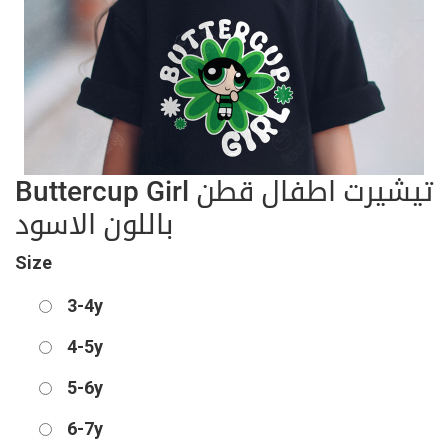
Buttercup Girl تيشيرت اطفال قطن
باللون الاسود
Size
3-4y
4-5y
5-6y
6-7y