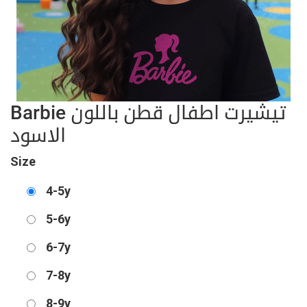
Barbie تيشيرت اطفال قطن باللون
الاسود
Size
4-5y
5-6y
6-7y
7-8y
8-9y