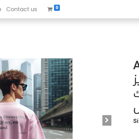
0
e
Contact us
A
ز
ك
ل
Si